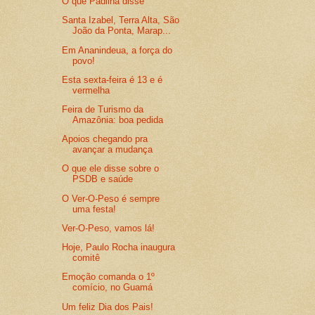
O que Padilha disse
Santa Izabel, Terra Alta, São
João da Ponta, Marap...
Em Ananindeua, a força do
povo!
Esta sexta-feira é 13 e é
vermelha
Feira de Turismo da
Amazônia: boa pedida
Apoios chegando pra
avançar a mudança
O que ele disse sobre o
PSDB e saúde
O Ver-O-Peso é sempre
uma festa!
Ver-O-Peso, vamos lá!
Hoje, Paulo Rocha inaugura
comitê
Emoção comanda o 1º
comício, no Guamá
Um feliz Dia dos Pais!