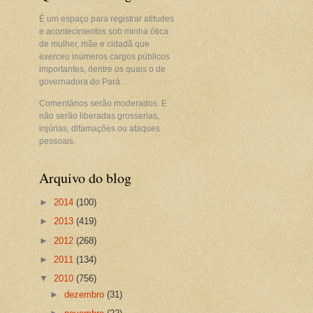
É um espaço para registrar atitudes
e acontecimentos sob minha ótica
de mulher, mãe e cidadã que
exerceu inúmeros cargos públicos
importantes, dentre os quais o de
governadora do Pará.
Comentários serão moderados. E
não serão liberadas grosserias,
injúrias, difamações ou ataques
pessoais.
Arquivo do blog
►
2014
(100)
►
2013
(419)
►
2012
(268)
►
2011
(134)
▼
2010
(756)
►
dezembro
(31)