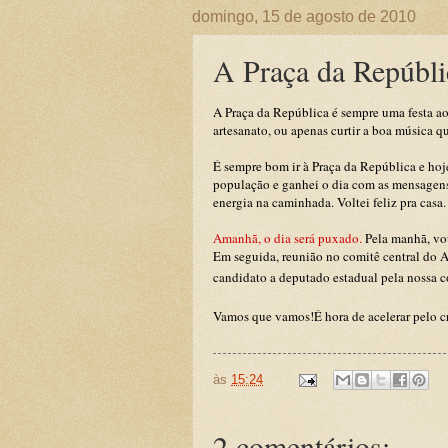
domingo, 15 de agosto de 2010
A Praça da Repúbli
A Praça da República é sempre uma festa a
artesanato, ou apenas curtir a boa música qu
É sempre bom ir à Praça da República e hoje
população e ganhei o dia com as mensagens
energia na caminhada. Voltei feliz pra casa.
Amanhã, o dia será puxado.
Pela manhã, vou 
Em seguida, reunião no comitê central do Ac
candidato a depu
tado estadual pela nossa c
Vamos que vamos!É hora de acelerar pelo c
às
15:24
2 comentários: