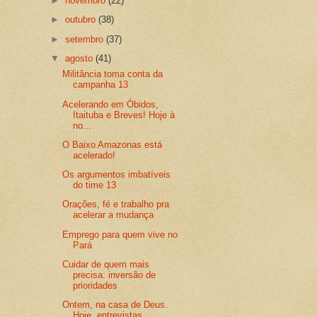
►
novembro
(22)
►
outubro
(38)
►
setembro
(37)
▼
agosto
(41)
Militância toma conta da
campanha 13
Acelerando em Óbidos,
Itaituba e Breves! Hoje à
no...
O Baixo Amazonas está
acelerado!
Os argumentos imbatíveis
do time 13
Orações, fé e trabalho pra
acelerar a mudança
Emprego para quem vive no
Pará
Cuidar de quem mais
precisa: inversão de
prioridades
Ontem, na casa de Deus.
Hoje, entrevistas