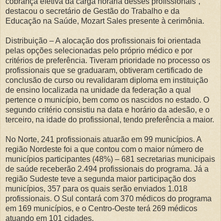
cobrança efetiva da carga horária desses profissionais”,
destacou o secretário de Gestão do Trabalho e da
Educação na Saúde, Mozart Sales presente à cerimônia.
Distribuição – A alocação dos profissionais foi orientada
pelas opções selecionadas pelo próprio médico e por
critérios de preferência. Tiveram prioridade no processo os
profissionais que se graduaram, obtiveram certificado de
conclusão de curso ou revalidaram diploma em instituição
de ensino localizada na unidade da federação a qual
pertence o município, bem como os nascidos no estado. O
segundo critério consistiu na data e horário da adesão, e o
terceiro, na idade do profissional, tendo preferência a maior.
No Norte, 241 profissionais atuarão em 99 municípios. A
região Nordeste foi a que contou com o maior número de
municípios participantes (48%) – 681 secretarias municipais
de saúde receberão 2.494 profissionais do programa. Já a
região Sudeste teve a segunda maior participação dos
municípios, 357 para os quais serão enviados 1.018
profissionais. O Sul contará com 370 médicos do programa
em 169 municípios, e o Centro-Oeste terá 269 médicos
atuando em 101 cidades.